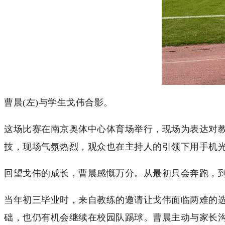
曹晨(左)与学生戈伟合影。
这场比赛在南京奥体中心体育场举行，现场为表达对
技，现场气氛热烈，观众也在主持人的引领下用手机
回望戈伟的成长，曹晨感慨万分。从最初只会奔跑，
当年初三毕业时，来自教练的邀请让戈伟面临两难的
础，也仍有机会继续在校园队踢球。曹晨主动与家长