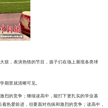
大鼓，表演热情的节目，孩子们在场上展现各类球
学期里就清晰可见。
激烈的竞争；继续读高中，能打下更扎实的学业基
沿着热爱前进，但要面对伤病和激烈的竞争；读高中，