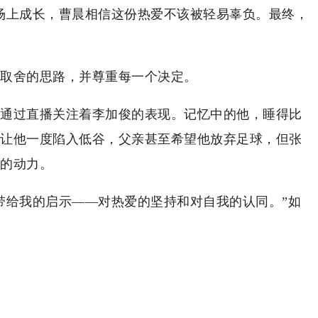
场上成长，曹晨相信这份热爱不该被轻易辜负。最终，
取舍的思路，并尊重每一个决定。
通过直播关注着李加俊的表现。记忆中的他，睡得比
让他一度陷入低谷，父亲甚至希望他放弃足球，但张
的动力。
带给我的启示——对热爱的坚持和对自我的认同。”如