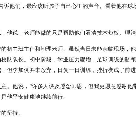
他告诉他们，最应该听孩子自己心里的声音。看着他在球
。
慰。他说，老师能做的只是帮助他们看清技术短板、理清
俊的初中班主任和地理老师。虽然当日未能亲临现场，他
为校队队长。初中阶段，学业压力骤增，足球训练的瓶颈
选，但李加俊并未放弃，日复一日训练，挫折变成了前进
意。他说，“许多人谈及感念师恩，但我更愿意感谢他
，是他平安健康地继续前行。
常的坚持。